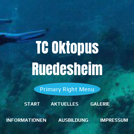
Skip
to
content
TC Oktopus
Ruedesheim
Primary Right Menu
START
AKTUELLES
GALERIE
INFORMATIONEN
AUSBILDUNG
IMPRESSUM