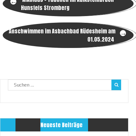
Post
←
Hunsfels Stromberg
navigation
Anschwimmen im Asbachbad Rüdesheim am
→
01.05.2024
Suchen
nach:
Neueste Beiträge