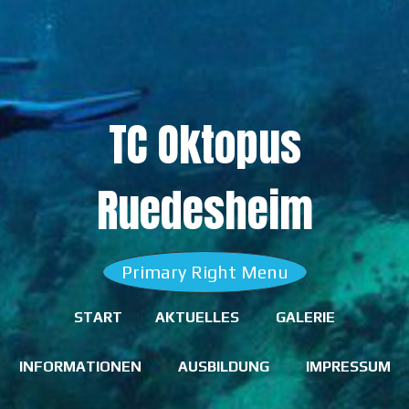
Skip
to
content
TC Oktopus
Ruedesheim
Primary Right Menu
START
AKTUELLES
GALERIE
INFORMATIONEN
AUSBILDUNG
IMPRESSUM