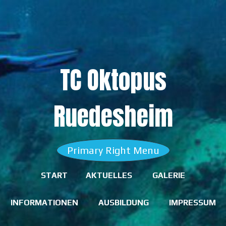
Skip
to
content
TC Oktopus
Ruedesheim
Primary Right Menu
START
AKTUELLES
GALERIE
INFORMATIONEN
AUSBILDUNG
IMPRESSUM