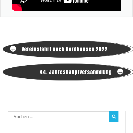
Post
←
Vereinsfahrt nach Nordhausen 2022
navigation
→
44. Jahreshauptversammlung
Suchen
nach: