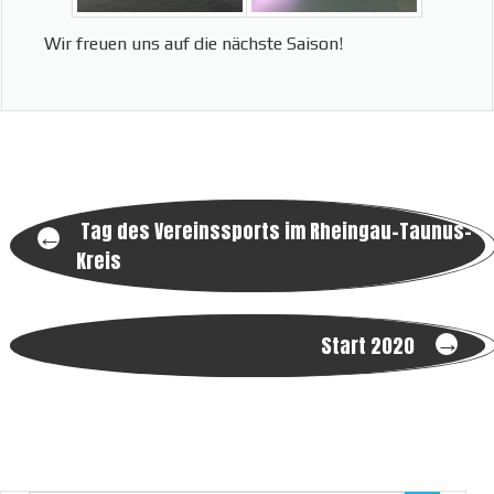
Wir freuen uns auf die nächste Saison!
Post
Tag des Vereinssports im Rheingau-Taunus-
←
Kreis
navigation
→
Start 2020