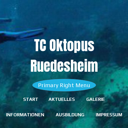
Skip
to
content
TC Oktopus
Ruedesheim
Primary Right Menu
START
AKTUELLES
GALERIE
INFORMATIONEN
AUSBILDUNG
IMPRESSUM