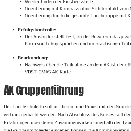
Wieder finden der Einstiegsstelle
Orientierung mit Kompass ohne Sichtkontakt zu
Orientierung durch die gesamte Tauchgruppe mit K
Erfolgskontrolle:
Der Ausbilder stellt fest, ob der Bewerber das jewei
Form von Lehrgesprächen und im praktischen Teil d
Beurkundung:
Nachweis über die Teilnahme an dem AK ist der of
VDST-CMAS AK-Karte.
A
K
Gruppenführung
Der TauchschülerIn soll in Theorie und Praxis mit den Gr
vertraut gemacht werden. Nach Abschluss des Kurses soll d
Erfahrungen über deren Zusammenwirken innerhalb der Tauc
die Gruppenmitglieder eingehen können, die Kommunikation 