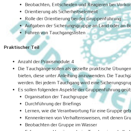
Beobachten, Entscheiden und Reagieren bei Vork
Orientierung als Sicherheitselement
Rolle der Orientierung bei der Gruppenführung
Aufgaben der Sicherungsgruppe an Land oder an B
Führen von Tauchgangslisten
Praktischer Teil
Anzahl der Praxismodule: 4
Die Tauchgänge sollen als gezielte praktische Übunge
bieten, diese unter Anleitung anzuwenden. Die Tauchg
werden. Bei jedem Tauchgang wird eine Sicherungsgrup
Es sollen folgenden Aspekte der Gruppenführung geü
Organisation der Tauchgruppe
Durchführung der Briefings
Lernen, wie die Verantwortung für eine Gruppe ge
Kennenlernen von Verhaltensweisen, mit denen G
Beobachten der Gruppe im Wasser