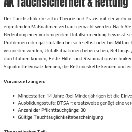
A
K
Tauchsicherheit & Rettung
Der TauchschülerIn soll in Theorie und Praxis mit der vorbe
ergreifenden Maßnahmen vertraut gemacht werden. Nach Absc
Bedeutung einer vorbeugenden Unfallvermeidung bewusst sei
Problemen oder gar Unfällen bei sich selbst oder bei Mittau
vermieden werden, Unfallsituationen beherrschen, Rettungs
durchführen können, Erste-Hilfe- und Reanimationstechnike
Signalmitteleinsatz kennen, die Rettungskette kennen und ei
Voraussetzungen:
Mindestalter: 14 Jahre (bei Minderjährigen ist die Einv
Ausbildungsstufe: DTSA *; ersatzweise genügt eine ver
Anzahl der Pflichttauchgänge: 30
Gültige Tauchtauglichkeitsbescheinigung
Theoretischer Teil: