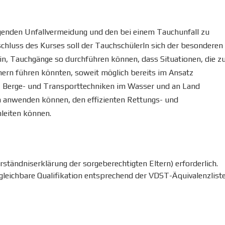
ugenden Unfallvermeidung und den bei einem Tauchunfall zu
hluss des Kurses soll der TauchschülerIn sich der besonderen
n, Tauchgänge so durchführen können, dass Situationen, die z
chern führen könnten, soweit möglich bereits im Ansatz
-, Berge- und Transporttechniken im Wasser und an Land
n anwenden können, den effizienten Rettungs- und
nleiten können.
erständniserklärung der sorgeberechtigten Eltern) erforderlich.
gleichbare Qualifikation entsprechend der VDST-Äquivalenzlist