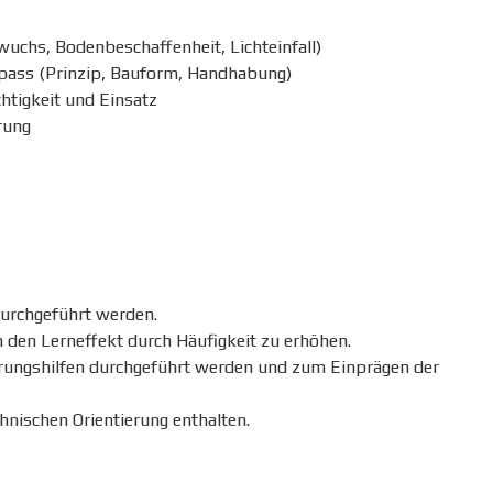
ewuchs, Bodenbeschaffenheit, Lichteinfall)
mpass (Prinzip, Bauform, Handhabung)
chtigkeit und Einsatz
rung
urchgeführt werden.
m den Lerneffekt durch Häufigkeit zu erhöhen.
erungshilfen durchgeführt werden und zum Einprägen der
nischen Orientierung enthalten.