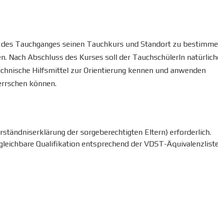
end des Tauchganges seinen Tauchkurs und Standort zu bestimm
 Nach Abschluss des Kurses soll der TauchschülerIn natürlich
echnische Hilfsmittel zur Orientierung kennen und anwenden
errschen können.
erständniserklärung der sorgeberechtigten Eltern) erforderlich.
gleichbare Qualifikation entsprechend der VDST-Äquivalenzlist