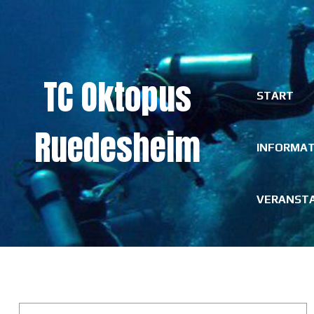
Skip
to
content
TC Oktopus
START
Ruedesheim
INFORMA
VERANST