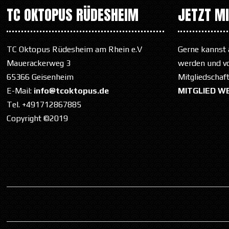
TC OKTOPUS RÜDESHEIM
JETZT M
TC Oktopus Rüdesheim am Rhein e.V
Gerne kannst 
Mauerackerweg 3
werden und von
65366 Geisenheim
Mitgliedschaf
E-Mail:
info@tcoktopus.de
MITGLIED W
Tel. +491712867885
Copyright ©2019