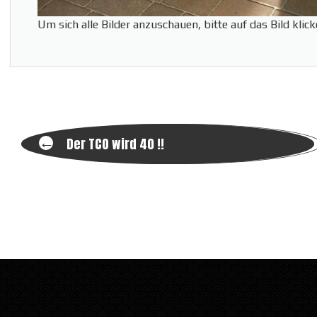
Um sich alle Bilder anzuschauen, bitte auf das Bild klic
Post
←
Der TCO wird 40 !!
navigation