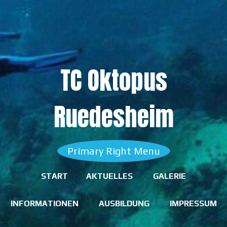
Skip
to
content
TC Oktopus
Ruedesheim
Primary Right Menu
START
AKTUELLES
GALERIE
INFORMATIONEN
AUSBILDUNG
IMPRESSUM