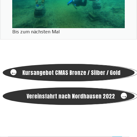
Bis zum nächsten Mal
Post
←
Kursangebot CMAS Bronze / Silber / Gold
navigation
→
Vereinsfahrt nach Nordhausen 2022