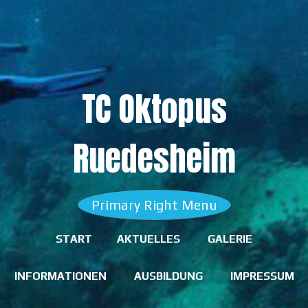
Skip
to
content
TC Oktopus
Ruedesheim
Primary Right Menu
START
AKTUELLES
GALERIE
INFORMATIONEN
AUSBILDUNG
IMPRESSUM