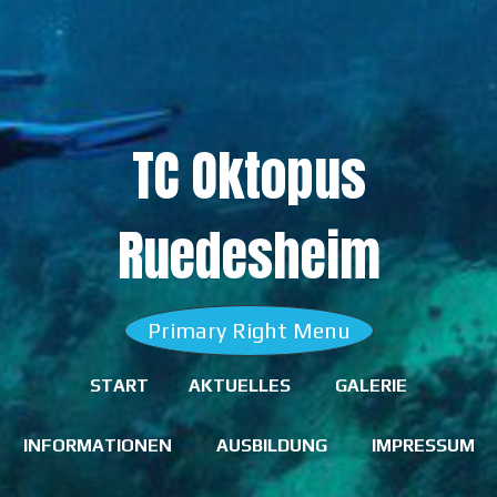
Skip
to
content
TC Oktopus
Ruedesheim
Primary Right Menu
START
AKTUELLES
GALERIE
INFORMATIONEN
AUSBILDUNG
IMPRESSUM