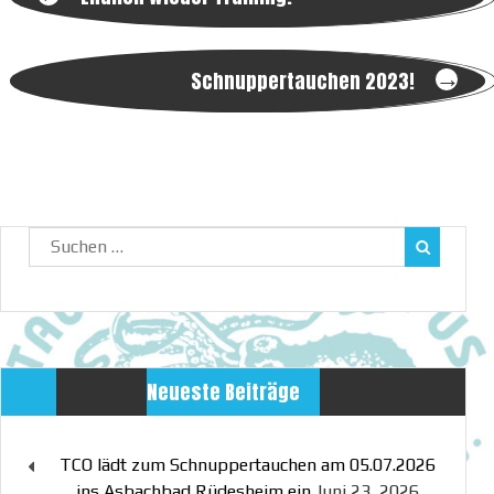
Post
navigation
→
Schnuppertauchen 2023!
Suchen
nach:
Neueste Beiträge
TCO lädt zum Schnuppertauchen am 05.07.2026
ins Asbachbad Rüdesheim ein
Juni 23, 2026