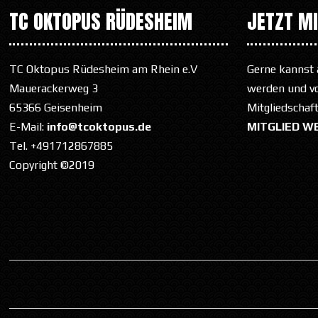
TC OKTOPUS RÜDESHEIM
JETZT M
TC Oktopus Rüdesheim am Rhein e.V
Gerne kannst 
Mauerackerweg 3
werden und von
65366 Geisenheim
Mitgliedschaf
E-Mail:
info@tcoktopus.de
MITGLIED W
Tel. +491712867885
Copyright ©2019