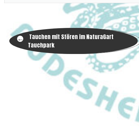
Post
Tauchen mit Stören im NaturaGart
←
Tauchpark
navigation